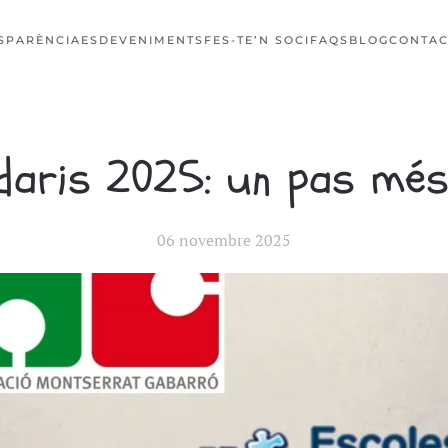
SPARÈNCIA
ESDEVENIMENTS
FES-TE’N SOCI
FAQS
BLOG
CONTAC
idaris 2025: un pas més
06 novembre 2025