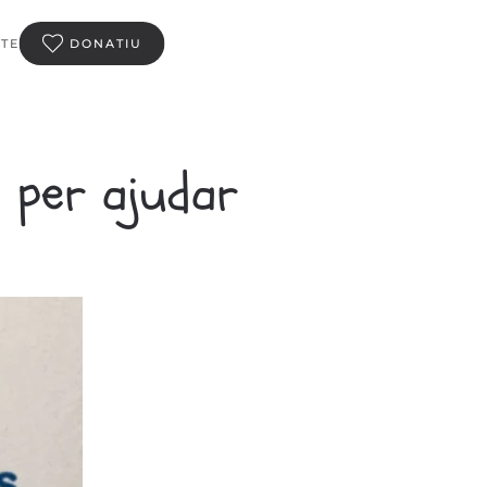
TE
DONATIU
 per ajudar