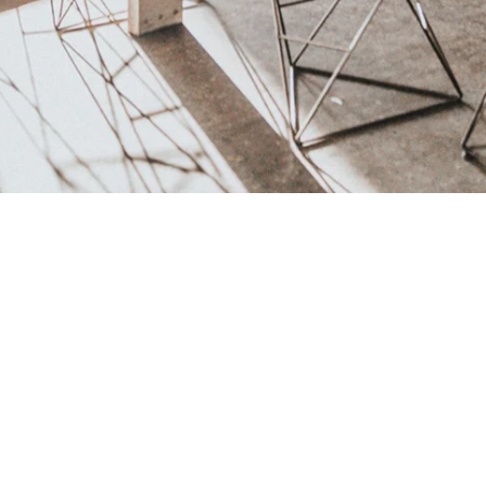
Vols conèixer com treballem?
Subscriu-te al nostre
butlletí
i rep informació sobre el dia a dia de la
Fundació i les iniciatives a les quals donem suport.
CONTAC
Avinguda de les M