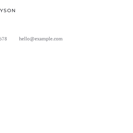
AYSON
 678
hello@example.com