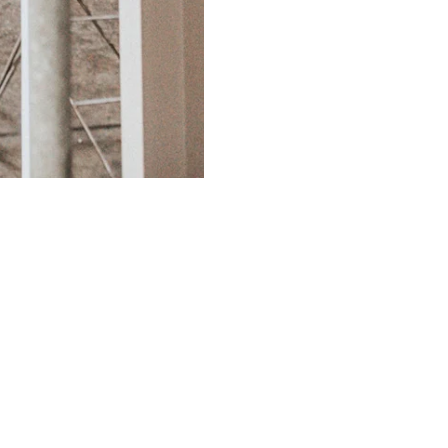
TE
INSTAGRAM
arines, 8