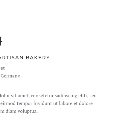
t
 ARTISAN BAKERY
eet
, Germany
lor sit amet, consetetur sadipscing elitr, sed
irmod tempor invidunt ut labore et dolore
m diam voluptua.